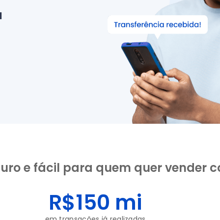
u
guro e fácil para quem quer vender c
R$
150
 mi
em transações já realizadas