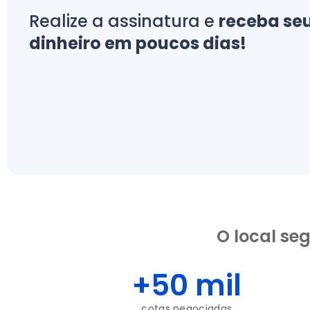
Realize a assinatura e
receba se
dinheiro em poucos dias!
O local se
+
50
 mil
cotas negociadas