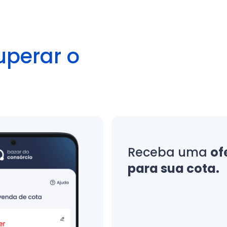
uperar o
Receba uma
of
para sua cota.