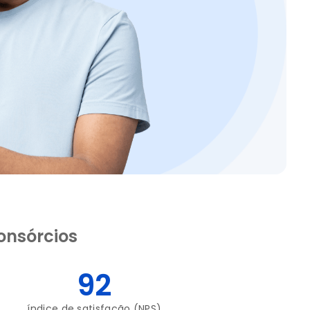
onsórcios
92
índice de satisfação (NPS)